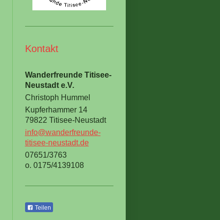
Kontakt
Wanderfreunde Titisee-
Neustadt e.V.
Christoph Hummel
Kupferhammer 14
79822 Titisee-Neustadt
info@wanderfreunde-
titisee-neustadt.de
07651/3763
o. 0175/4139108
Teilen